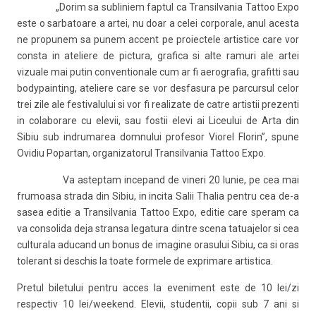
„Dorim sa subliniem faptul ca Transilvania Tattoo Expo
este o sarbatoare a artei, nu doar a celei corporale, anul acesta
ne propunem sa punem accent pe proiectele artistice care vor
consta in ateliere de pictura, grafica si alte ramuri ale artei
vizuale mai putin conventionale cum ar fi aerografia, grafitti sau
bodypainting, ateliere care se vor desfasura pe parcursul celor
trei zile ale festivalului si vor fi realizate de catre artistii prezenti
in colaborare cu elevii, sau fostii elevi ai Liceului de Arta din
Sibiu sub indrumarea domnului profesor Viorel Florin”, spune
Ovidiu Popartan, organizatorul Transilvania Tattoo Expo.
Va asteptam incepand de vineri 20 Iunie, pe cea mai
frumoasa strada din Sibiu, in incita Salii Thalia pentru cea de-a
sasea editie a Transilvania Tattoo Expo, editie care speram ca
va consolida deja stransa legatura dintre scena tatuajelor si cea
culturala aducand un bonus de imagine orasului Sibiu, ca si oras
tolerant si deschis la toate formele de exprimare artistica.
Pretul biletului pentru acces la eveniment este de 10 lei/zi
respectiv 10 lei/weekend. Elevii, studentii, copii sub 7 ani si