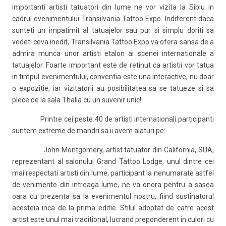
importanti artisti tatuatori din lume ne vor vizita la Sibiu in
cadrul evenimentului Transilvania Tattoo Expo. Indiferent daca
sunteti un impatimit al tatuajelor sau pur si simplu doriti sa
vedeti ceva inedit, Transilvania Tattoo Expo va ofera sansa de a
admira munca unor artisti etalon ai scenei internationale a
tatuajelor. Foarte important este de retinut ca artistii vor tatua
in timpul evenimentului, conventia este una interactive, nu doar
o expozitie, iar vizitatorii au posibilitatea sa se tatueze si sa
plece de la sala Thalia cu un suvenir unic!
Printre cei peste 40 de artisti internationali participanti
suntem extreme de mandri sa ii avem alaturi pe:
John Montgomery, artist tatuator din California, SUA,
reprezentant al salonului Grand Tattoo Lodge, unul dintre cei
mai respectati artisti din lume, participant la nenumarate astfel
de venimente din intreaga lume, ne va onora pentru a sasea
oara cu prezenta sa la evenimentul nostru, fiind sustinatorul
acesteia inca de la prima editie. Stilul adoptat de catre acest
artist este unul mai traditional, lucrand preponderent in culori cu