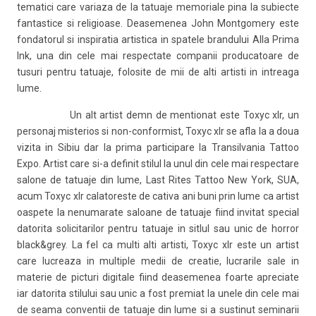
tematici care variaza de la tatuaje memoriale pina la subiecte
fantastice si religioase. Deasemenea John Montgomery este
fondatorul si inspiratia artistica in spatele brandului Alla Prima
Ink, una din cele mai respectate companii producatoare de
tusuri pentru tatuaje, folosite de mii de alti artisti in intreaga
lume.
Un alt artist demn de mentionat este Toxyc xlr, un
personaj misterios si non-conformist, Toxyc xlr se afla la a doua
vizita in Sibiu dar la prima participare la Transilvania Tattoo
Expo. Artist care si-a definit stilul la unul din cele mai respectare
salone de tatuaje din lume, Last Rites Tattoo New York, SUA,
acum Toxyc xlr calatoreste de cativa ani buni prin lume ca artist
oaspete la nenumarate saloane de tatuaje fiind invitat special
datorita solicitarilor pentru tatuaje in sitlul sau unic de horror
black&grey. La fel ca multi alti artisti, Toxyc xlr este un artist
care lucreaza in multiple medii de creatie, lucrarile sale in
materie de picturi digitale fiind deasemenea foarte apreciate
iar datorita stilului sau unic a fost premiat la unele din cele mai
de seama conventii de tatuaje din lume si a sustinut seminarii