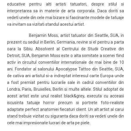
educative pentru alti artisti tatuatori, despre stilul si
interpretarea sa in materie de arta corporala. Daca doriti sa
vedeti unele din cele mai bizare si fascinante modele de tatuaje
va invitam sa vizitati standul acestui artist.
Benjamin Moss, artist tatuator din Seattle, SUA, in
prezent cu sediul in Berlin, Germania, revine si el pentru a parta
oara la Sibiu. Absolvent al Centrului de Studii Creative din
Detroit, SUA, Benjamin Moss este o alta somitate a scenei fiind
activ in circuitul conventiilor internationale de mai bine de 10
ani. Fondator al salonului Apocalypse Tattoo din Seattle, SUA,
de cativa ani artistul si-a indreptat interesul carte Europa unde
a fost premiat pentru lucrarile sale in cadrul conventiilor din
Londra, Paris, Bruxelles, Berlin si multe altele. Stilul adoptat de
acest artist este unul realist black&grey, executa cu acceasi
iscusinta tatuaje horror precum si portrete foto-realiste
adaptate perfect anatomiei fiecaturi client. Un alt artist al carui
stand trebuie vizitat cu siguranta daca doriti sa vedeti unele din
cele mai impresionate lucrari de arta pe piele.