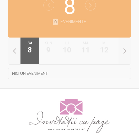
8
EVENIMENTE
0
VI
SA
SUN
LU
MA
MI
JO
7
8
9
10
11
12
13
NICI UN EVENIMENT