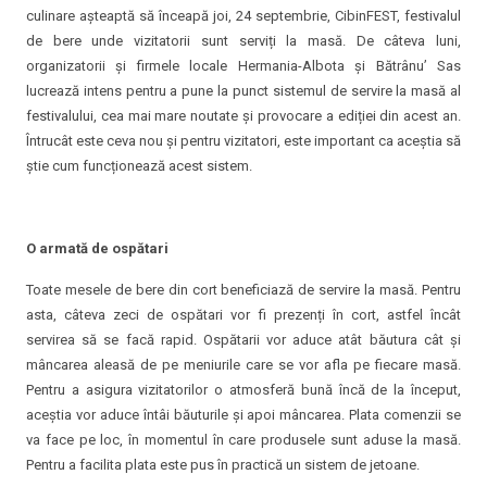
culinare așteaptă să înceapă joi, 24 septembrie, CibinFEST, festivalul
de bere unde vizitatorii sunt serviți la masă. De câteva luni,
organizatorii și firmele locale Hermania-Albota și Bătrânu’ Sas
lucrează intens pentru a pune la punct sistemul de servire la masă al
festivalului, cea mai mare noutate și provocare a ediției din acest an.
Întrucât este ceva nou și pentru vizitatori, este important ca aceștia să
știe cum funcționează acest sistem.
O armată de ospătari
Toate mesele de bere din cort beneficiază de servire la masă. Pentru
asta, câteva zeci de ospătari vor fi prezenți în cort, astfel încât
servirea să se facă rapid. Ospătarii vor aduce atât băutura cât și
mâncarea aleasă de pe meniurile care se vor afla pe fiecare masă.
Pentru a asigura vizitatorilor o atmosferă bună încă de la început,
aceștia vor aduce întâi băuturile și apoi mâncarea. Plata comenzii se
va face pe loc, în momentul în care produsele sunt aduse la masă.
Pentru a facilita plata este pus în practică un sistem de jetoane.