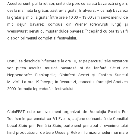
Acestea sunt: pui la rotisor, șnițel de porc cu salată bavareză și gem,
ceafă marinată la grătar, păstrăv la grătar, Bratwurst – cârnați bavarezi
la grătar și mici la grătar. Între orele 10:00 – 13:00 va fi servit meniul de
mic dejun bavarez, compus din Wiener (crenvurști lungi) și
Weisswurst serviți cu muștar dulce bavarez. Începând cu ora 13 va fi
disponibil meniul complet al festivalului.
Cortul se deschide în fiecare zi la ora 10, iar pe parcusul zilei vizitatorii
vor putea asculta muzică bavareză și de fanfară alături de
Neppendorfer Blaskapelle, Cibinfest Sextet și Fanfara Sunetul
Muzicii. La ora 19 începe, în fiecare zi, concertul formației Spatzen
2000, formația legendară a festivalului.
CibinFEST este un eveniment organizat de Asociația Events For
Tourism în parteneriat cu A1 Events, acțiune cofinanțată de Consiliul
Local Sibiu prin Primăria Sibiu, partenerul principal al evenimentului
fiind producătorul de bere Ursus și Reken, furnizorul celui mai mare