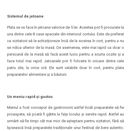
Sistemul de jetoane
Plata se va face în jetoane valorice de 5 lei. Acestea pot fi procurate la
una dintre cele 8 case speciale din interiorul cortului. Este de preferat
ca vizitatorii să le achiziționeze încă de la sosirea în cort, pentru a nu
se ridica ulterior de la masă. De asemenea, este mai rapid ca doar o
persoană de la masă să facă acest lucru pentru a scurta cozile și a
face totul mai rapid. Jetoanele pot fi folosite în oricare dintre cele
patru zile, la orice oră. Ele sunt valabile doar în cort, pentru plata
preparatelor alimentare și a băuturii.
Un meniu rapid și gustos
Meniul a fost conceput de gastronomi astfel încât preparatele să fie
proaspete, să poată fi gătite la fața locului și servite rapid. Astfel au
urmărit să fie timpi cât mai mici de așteptare pentru vizitatori, fără să
lipsească însă preparatele tradiționale unui festival de bere autentic.