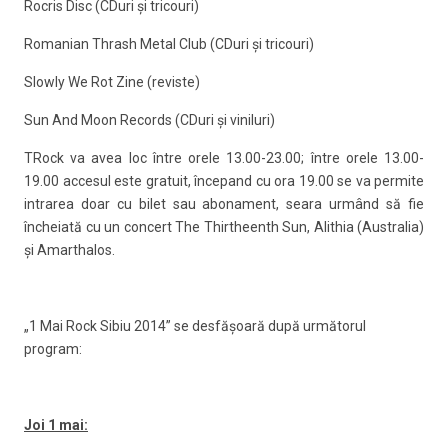
Rocris Disc (CDuri şi tricouri)
Romanian Thrash Metal Club (CDuri şi tricouri)
Slowly We Rot Zine (reviste)
Sun And Moon Records (CDuri şi viniluri)
TRock va avea loc între orele 13.00-23.00; între orele 13.00-
19.00 accesul este gratuit, începand cu ora 19.00 se va permite
intrarea doar cu bilet sau abonament, seara urmând să fie
încheiată cu un concert The Thirtheenth Sun, Alithia (Australia)
şi Amarthalos.
„1 Mai Rock Sibiu 2014” se desfăşoară după următorul
program:
Joi 1 mai: